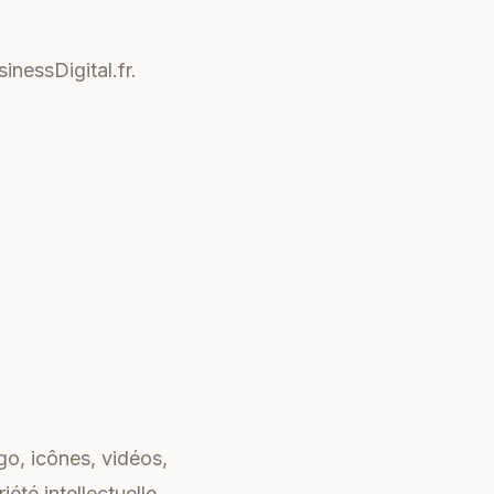
inessDigital.fr.
go, icônes, vidéos,
iété intellectuelle.