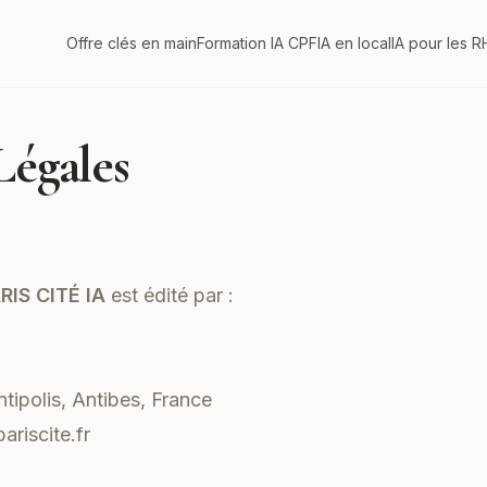
Offre clés en main
Formation IA CPF
IA en local
IA pour les R
Légales
RIS CITÉ IA
est édité par :
ntipolis, Antibes, France
ariscite.fr