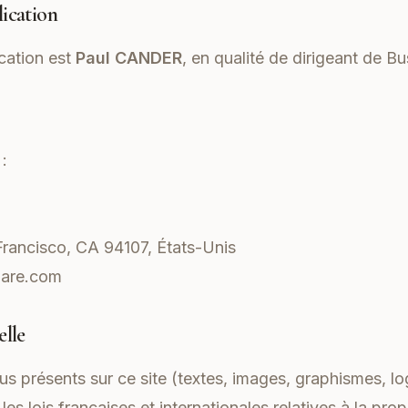
lication
ication est
Paul CANDER
, en qualité de dirigeant de Bus
:
rancisco, CA 94107, États-Unis
lare.com
elle
 présents sur ce site (textes, images, graphismes, lo
es lois françaises et internationales relatives à la propr